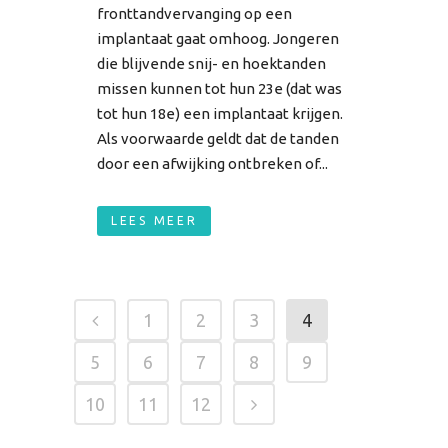
fronttandvervanging op een
implantaat gaat omhoog. Jongeren
die blijvende snij- en hoektanden
missen kunnen tot hun 23e (dat was
tot hun 18e) een implantaat krijgen.
Als voorwaarde geldt dat de tanden
door een afwijking ontbreken of...
LEES MEER
1
2
3
4
5
6
7
8
9
10
11
12