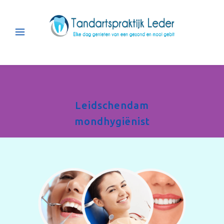
Leidschendam
mondhygiënist