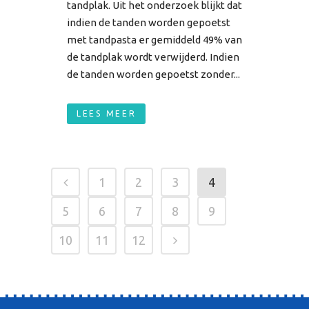
tandplak. Uit het onderzoek blijkt dat
indien de tanden worden gepoetst
met tandpasta er gemiddeld 49% van
de tandplak wordt verwijderd. Indien
de tanden worden gepoetst zonder...
LEES MEER
1
2
3
4
5
6
7
8
9
10
11
12