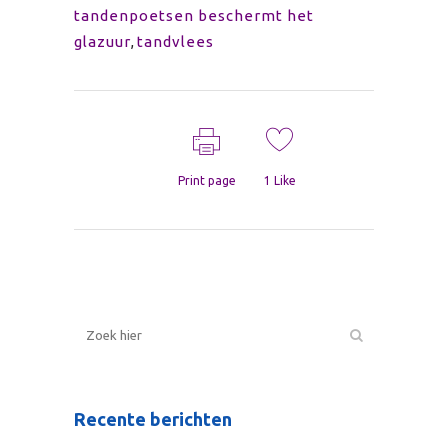
tandenpoetsen beschermt het
glazuur
,
tandvlees
Print page
1
Like
Recente berichten