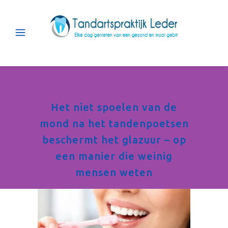
Het niet spoelen van de
mond na het tandenpoetsen
beschermt het glazuur – op
een manier die weinig
mensen weten